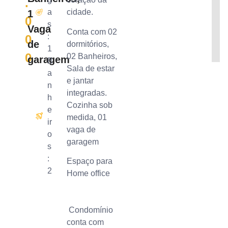
.
a
cidade.
1
0
s
Vaga
Conta com 02
:
0
de
dormitórios,
1
0
02 Banheiros,
garagem
B
Sala de estar
a
e jantar
n
integradas.
h
Cozinha sob
e
medida, 01
ir
vaga de
o
garagem
s
:
Espaço para
2
Home office
Condomínio
conta com