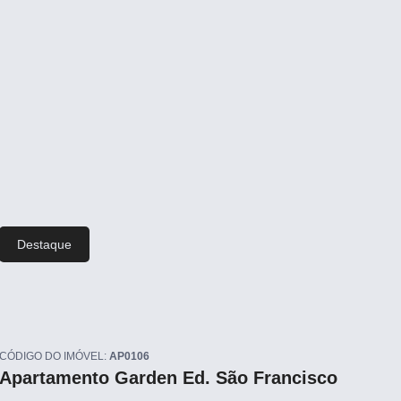
Destaque
CÓDIGO DO IMÓVEL:
AP0106
CÓD
Apartamento Garden Ed. São Francisco
Ca
Bai