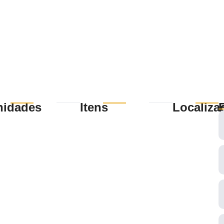
nidades
Itens
Localiza