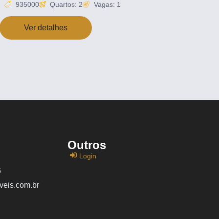
935000
Quartos: 2
Vagas: 1
Ver detalhes
Outros
Login
6
veis.com.br