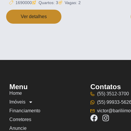
1690000
Quartos: 3
Vagas: 2
Ver detalhes
Menu
Contatos
Home
(55) 3512-3700
Imóveis
(55) 99933-562
Financiamento
victor@bariliimo
Corretores
Anuncie