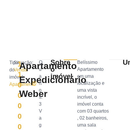
Sobre
U
Q
Belíssimo
Tipo
Situação:
1
Apartamento
o
u
Apartamento
do
Venda
1
imóvel
a
em uma
imóvel:
Expedicionário
rt
localização e
0
Apartamento
o
uma vista
Weber
0
s:
incrível, o
3
imóvel conta
0
V
com 03 quartos
0
a
, 02 banheiros,
g
uma sala
0