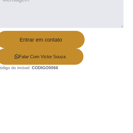
Entrar em contato
Falar Com Victor Souza
ódigo do imóvel:
CODIGO0066