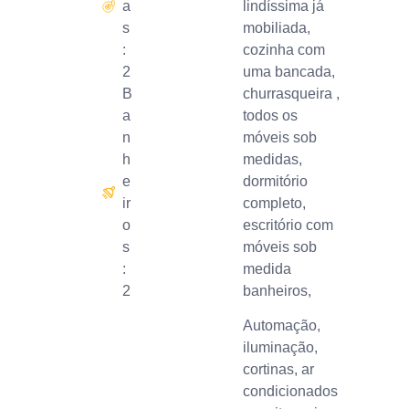
a
lindíssima já
s
mobiliada,
:
cozinha com
2
uma bancada,
B
churrasqueira ,
a
todos os
n
móveis sob
h
medidas,
e
dormitório
ir
completo,
o
escritório com
s
móveis sob
:
medida
2
banheiros,
Automação,
iluminação,
cortinas, ar
condicionados