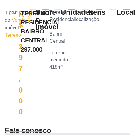
Sobre
Unidades
Itens
Local
Terreno
Ótima
Tipo
Situação:
R
TERRENO
o
Residencial
localização
do
Venda
RESIDENCIAL
$
imóvel
–
imóvel:
BAIRRO
Bairro
Terreno
CENTRAL.
Central
2
297.000
Terreno
9
medindo
7
418m²
.
0
0
0
Fale conosco