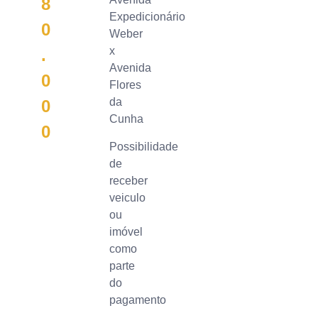
8
Expedicionário
0
Weber
x
.
Avenida
0
Flores
da
0
Cunha
0
Possibilidade
de
receber
veiculo
ou
imóvel
como
parte
do
pagamento