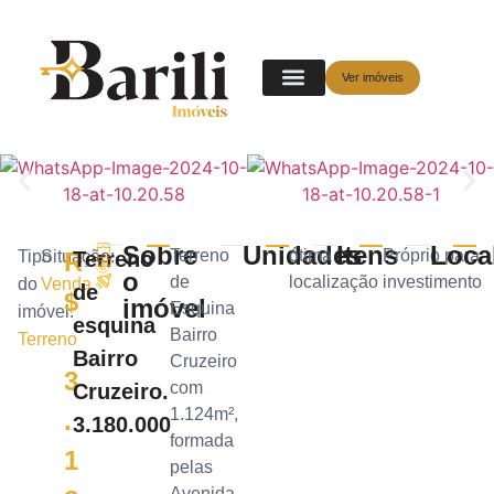
Ver imóveis
Sobre
Unidades
Itens
Loca
Terreno
ótima
Próprio para
Tipo
Situação:
R
Terreno
o
de
localização
investimento
do
Venda
de
$
imóvel
Esquina
imóvel:
esquina
Bairro
Terreno
Bairro
Cruzeiro
3
com
Cruzeiro.
1.124m²,
.
3.180.000
formada
1
pelas
Avenida