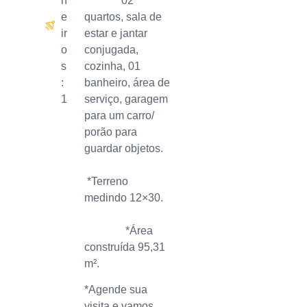
h
*02
e
quartos, sala de
ir
estar e jantar
o
conjugada,
s
cozinha, 01
:
banheiro, área de
1
serviço, garagem
para um carro/
porão para
guardar objetos.
*Terreno
medindo 12×30.
*Área
construída 95,31
m².
*Agende sua
visita e vamos