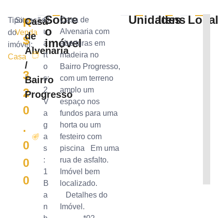
Sobre
Unidades
Itens
Local
Q
Casa de
Tipo
Situação:
R
Casa
o
u
Alvenaria com
do
Venda
de
$
imóvel
a
aberturas em
imóvel:
Alvenaria
rt
madeira no
Casa
/
o
Bairro Progresso,
3
s:
com um terreno
Bairro
2
amplo um
2
Progresso
V
espaço nos
0
a
fundos para uma
g
horta ou um
.
a
festeiro com
0
s
piscina Em uma
:
rua de asfalto.
0
1
Imóvel bem
0
B
localizado.
a
Detalhes do
n
Imóvel.